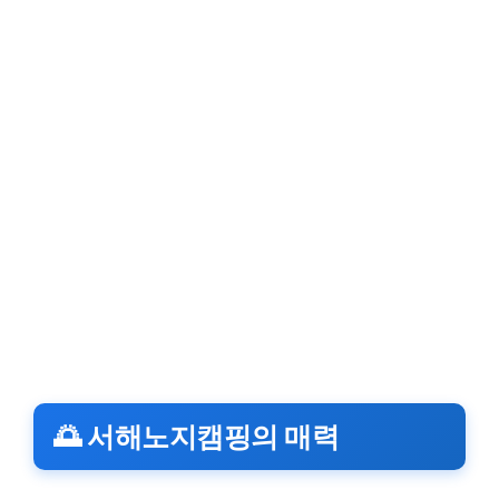
🌅 서해노지캠핑의 매력