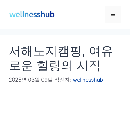
컨
텐
메
츠
로
뉴
건
서해노지캠핑, 여유
너
뛰
로운 힐링의 시작
기
2025년 03월 09일
작성자:
wellnesshub