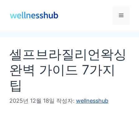
컨
텐
메
츠
로
뉴
건
셀프브라질리언왁싱
너
뛰
완벽 가이드 7가지
기
팁
2025년 12월 18일
작성자:
wellnesshub