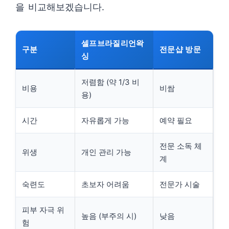
을 비교해보겠습니다.
셀프브라질리언왁
구분
전문샵 방문
싱
저렴함 (약 1/3 비
비용
비쌈
용)
시간
자유롭게 가능
예약 필요
전문 소독 체
위생
개인 관리 가능
계
숙련도
초보자 어려움
전문가 시술
피부 자극 위
높음 (부주의 시)
낮음
험