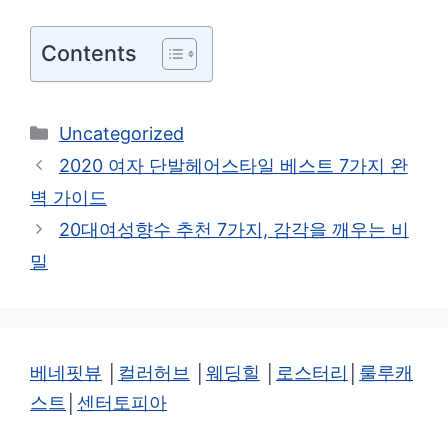
Contents
카
Uncategorized
테
2020 여자 단발헤어스타일 베스트 7가지 완
고
벽 가이드
리
20대여성향수 추천 7가지, 감각을 깨우는 비
밀
베네핏뷰
│
컬러허브
│
웨딩힐
│
로스터리
│
룰루캐
스트
│
센터토피아