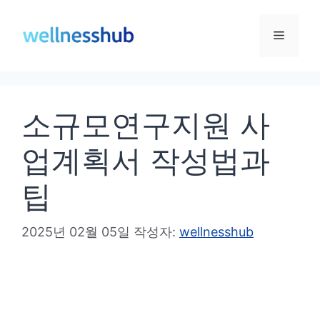
컨
텐
메
츠
로
뉴
건
소규모연구지원 사
너
뛰
업계획서 작성법과
기
팁
2025년 02월 05일
작성자:
wellnesshub