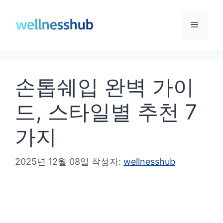
컨
텐
메
츠
로
뉴
건
손톱쉐입 완벽 가이
너
뛰
드, 스타일별 추천 7
기
가지
2025년 12월 08일
작성자:
wellnesshub