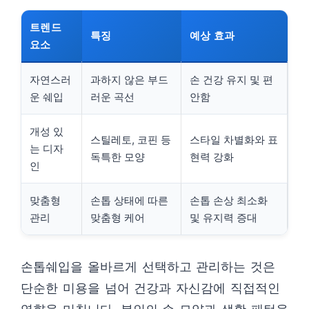
트렌드
특징
예상 효과
요소
자연스러
과하지 않은 부드
손 건강 유지 및 편
운 쉐입
러운 곡선
안함
개성 있
스틸레토, 코핀 등
스타일 차별화와 표
는 디자
독특한 모양
현력 강화
인
맞춤형
손톱 상태에 따른
손톱 손상 최소화
관리
맞춤형 케어
및 유지력 증대
손톱쉐입을 올바르게 선택하고 관리하는 것은
단순한 미용을 넘어 건강과 자신감에 직접적인