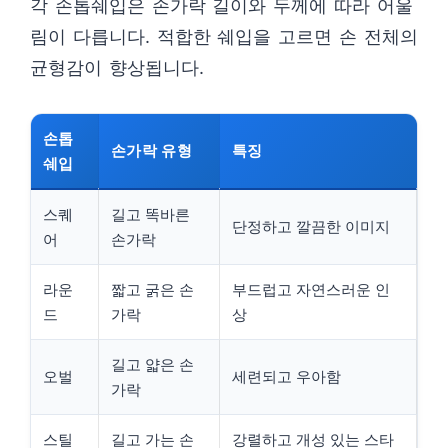
각 손톱쉐입은 손가락 길이와 두께에 따라 어울
림이 다릅니다. 적합한 쉐입을 고르면 손 전체의
균형감이 향상됩니다.
손톱
손가락 유형
특징
쉐입
스퀘
길고 똑바른
단정하고 깔끔한 이미지
어
손가락
라운
짧고 굵은 손
부드럽고 자연스러운 인
드
가락
상
길고 얇은 손
오벌
세련되고 우아함
가락
스틸
길고 가는 손
강렬하고 개성 있는 스타