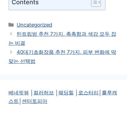
Contents
카
Uncategorized
테
틴트립밤 추천 7가지, 촉촉함과 색감 모두 잡
고
는 비결
리
40대기초화장품 추천 7가지, 피부 변화에 딱
맞는 선택법
베네핏뷰
│
컬러허브
│
웨딩힐
│
로스터리
│
룰루캐
스트
│
센터토피아