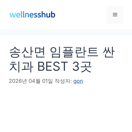
컨
텐
메
츠
로
뉴
건
송산면 임플란트 싼
너
뛰
치과 BEST 3곳
기
2026년 04월 01일
작성자:
gon