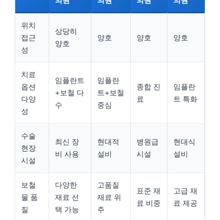
의원
의원
의원
의원
위치
상당히
접근
양호
양호
양호
양호
성
치료
임플란트
임플란
옵션
종합 진
임플란
+보철 다
트+보철
다양
료
트 특화
수
중심
성
수술
최신 장
현대적
병원급
현대식
현장
비 사용
설비
시설
설비
시설
보철
다양한
고품질
표준 재
고급 재
물 품
재료 선
재료 위
료 비중
료 제공
질
택 가능
주