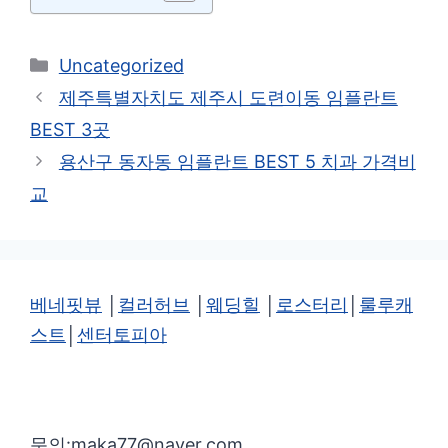
카
Uncategorized
테
제주특별자치도 제주시 도련이동 임플란트
고
BEST 3곳
리
용산구 동자동 임플란트 BEST 5 치과 가격비
교
베네핏뷰
│
컬러허브
│
웨딩힐
│
로스터리
│
룰루캐
스트
│
센터토피아
문의:maka77@naver.com