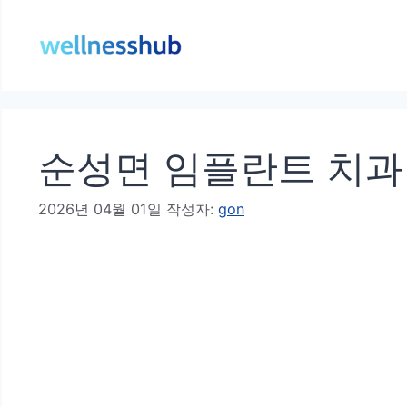
컨
텐
츠
로
건
순성면 임플란트 치과 
너
뛰
2026년 04월 01일
작성자:
gon
기