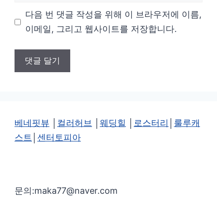
사
다음 번 댓글 작성을 위해 이 브라우저에 이름,
이
이메일, 그리고 웹사이트를 저장합니다.
트
베네핏뷰
│
컬러허브
│
웨딩힐
│
로스터리
│
룰루캐
스트
│
센터토피아
문의:maka77@naver.com