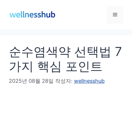
컨
텐
메
츠
로
뉴
건
순수염색약 선택법 7
너
뛰
가지 핵심 포인트
기
2025년 08월 28일
작성자:
wellnesshub