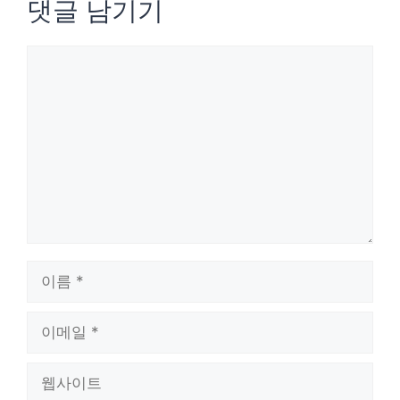
댓글 남기기
댓
글
이
름
이
메
웹
일