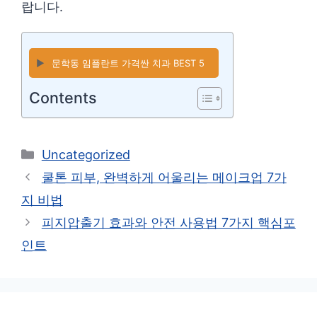
랍니다.
▶️
문학동 임플란트 가격싼 치과 BEST 5
Contents
카
Uncategorized
테
쿨톤 피부, 완벽하게 어울리는 메이크업 7가
고
지 비법
리
피지압출기 효과와 안전 사용법 7가지 핵심포
인트