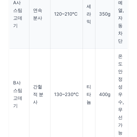
A사
예
세
스팀
연속
열,
120~210℃
라
350g
고데
분사
자
믹
기
동
차
단
온
도
안
정
B사
간헐
티
성
스팀
적 분
130~230℃
타
400g
우
고데
사
늄
수,
기
무
선
가
능