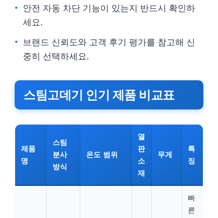
안전 자동 차단 기능이 있는지 반드시 확인하
세요.
브랜드 신뢰도와 고객 후기 평가를 참고해 신
중히 선택하세요.
스팀고데기 인기 제품 비교표
열
스팀
제품
판
특
분사
온도 범위
무게
명
소
징
방식
재
빠
른