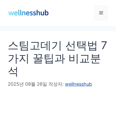
컨
텐
메
츠
로
뉴
건
스팀고데기 선택법 7
너
뛰
가지 꿀팁과 비교분
기
석
2025년 09월 26일
작성자:
wellnesshub