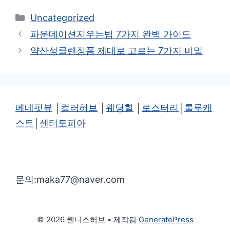
카
Uncategorized
테
파운데이션지우는법 7가지 완벽 가이드
고
약산성클렌징폼 제대로 고르는 7가지 비밀
리
베네핏뷰
│
컬러허브
│
웨딩힐
│
로스터리
│
룰루캐
스트
│
센터토피아
문의:maka77@naver.com
© 2026 웰니스허브
• 제작됨
GeneratePress