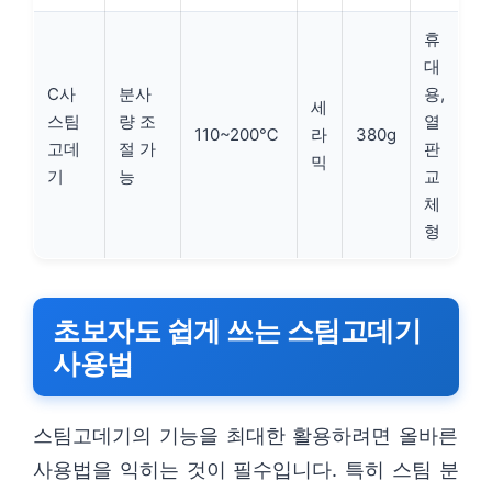
휴
대
C사
분사
용,
세
스팀
량 조
열
110~200℃
라
380g
고데
절 가
판
믹
기
능
교
체
형
초보자도 쉽게 쓰는 스팀고데기
사용법
스팀고데기의 기능을 최대한 활용하려면 올바른
사용법을 익히는 것이 필수입니다. 특히 스팀 분