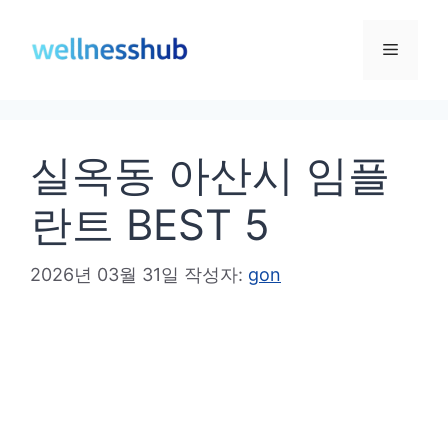
컨
텐
메
츠
로
뉴
건
실옥동 아산시 임플
너
뛰
란트 BEST 5
기
2026년 03월 31일
작성자:
gon