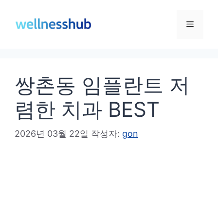
컨
텐
메
츠
로
뉴
건
쌍촌동 임플란트 저
너
뛰
렴한 치과 BEST
기
2026년 03월 22일
작성자:
gon