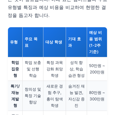
유형별 특징과 예상 비용을 비교하여 현명한 결
정을 돕고자 합니다.
예상 비
주요 목
기대 효
용 범위
유형
대상 학생
표
과
(1-2주
기준)
학업
학업 보충
특정 과목
성적 향
50만원 ~
집중
및 선행
강화 희망
상, 학습
200만원
형
학습
학생
습관 형성
특기/
새로운 경
숨겨진 재
창의성 및
재능
험 추구,
능 발견,
80만원 ~
특정 기술
계발
흥미 탐색
자신감 증
300만원
향상
형
학생
진