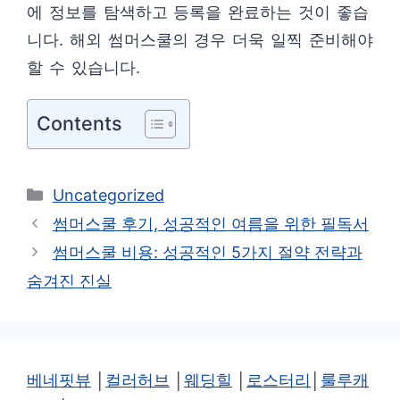
에 정보를 탐색하고 등록을 완료하는 것이 좋습
니다. 해외 썸머스쿨의 경우 더욱 일찍 준비해야
할 수 있습니다.
Contents
카
Uncategorized
테
썸머스쿨 후기, 성공적인 여름을 위한 필독서
고
썸머스쿨 비용: 성공적인 5가지 절약 전략과
리
숨겨진 진실
베네핏뷰
│
컬러허브
│
웨딩힐
│
로스터리
│
룰루캐