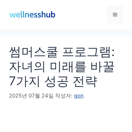
컨
텐
메
츠
로
뉴
건
썸머스쿨 프로그램:
너
뛰
자녀의 미래를 바꿀
기
7가지 성공 전략
2025년 07월 24일
작성자:
gon