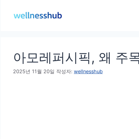
컨
텐
츠
로
건
아모레퍼시픽, 왜 주목
너
뛰
2025년 11월 20일
작성자:
wellnesshub
기