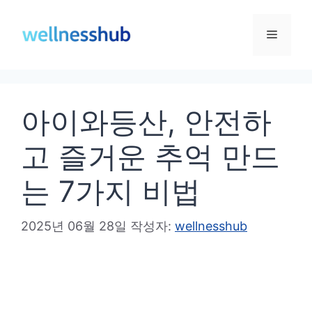
컨
텐
메
츠
로
뉴
건
아이와등산, 안전하
너
뛰
고 즐거운 추억 만드
기
는 7가지 비법
2025년 06월 28일
작성자:
wellnesshub