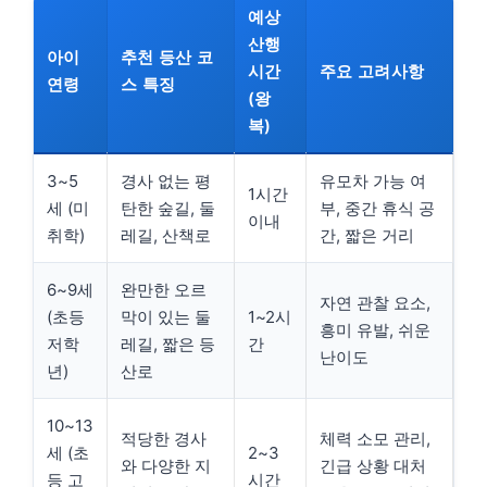
예상
산행
아이
추천 등산 코
시간
주요 고려사항
연령
스 특징
(왕
복)
3~5
경사 없는 평
유모차 가능 여
1시간
세 (미
탄한 숲길, 둘
부, 중간 휴식 공
이내
취학)
레길, 산책로
간, 짧은 거리
6~9세
완만한 오르
자연 관찰 요소,
(초등
막이 있는 둘
1~2시
흥미 유발, 쉬운
저학
레길, 짧은 등
간
난이도
년)
산로
10~13
적당한 경사
체력 소모 관리,
세 (초
2~3
와 다양한 지
긴급 상황 대처
등 고
시간