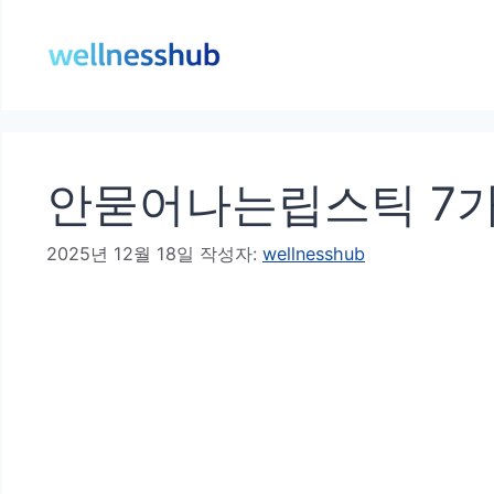
컨
텐
츠
로
건
안묻어나는립스틱 7가
너
뛰
2025년 12월 18일
작성자:
wellnesshub
기