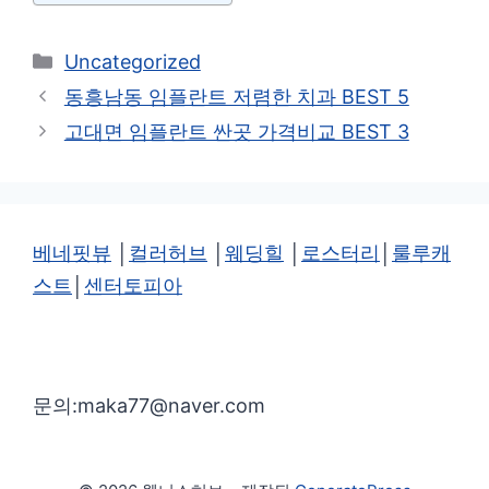
카
Uncategorized
테
동흥남동 임플란트 저렴한 치과 BEST 5
고
고대면 임플란트 싼곳 가격비교 BEST 3
리
베네핏뷰
│
컬러허브
│
웨딩힐
│
로스터리
│
룰루캐
스트
│
센터토피아
문의:maka77@naver.com