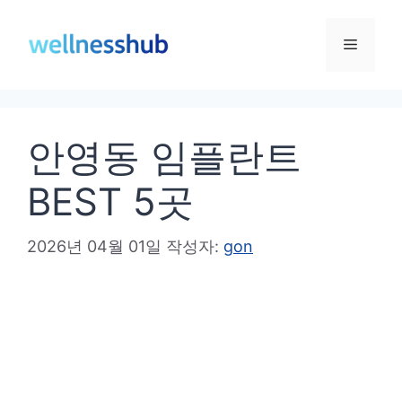
컨
텐
메
츠
로
뉴
건
안영동 임플란트
너
뛰
BEST 5곳
기
2026년 04월 01일
작성자:
gon