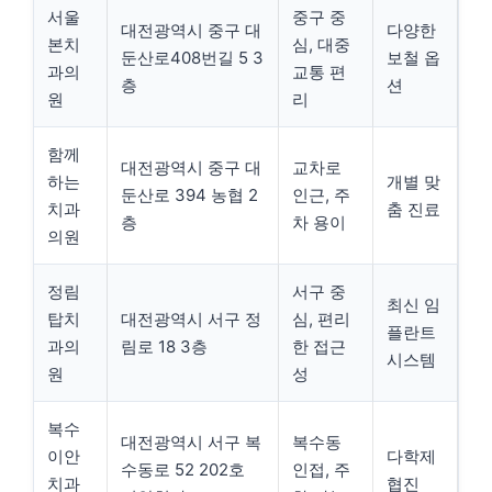
서울
중구 중
대전광역시 중구 대
다양한
본치
심, 대중
둔산로408번길 5 3
보철 옵
과의
교통 편
층
션
원
리
함께
대전광역시 중구 대
교차로
하는
개별 맞
둔산로 394 농협 2
인근, 주
치과
춤 진료
층
차 용이
의원
정림
서구 중
최신 임
탑치
대전광역시 서구 정
심, 편리
플란트
과의
림로 18 3층
한 접근
시스템
원
성
복수
대전광역시 서구 복
복수동
이안
다학제
수동로 52 202호
인접, 주
치과
협진