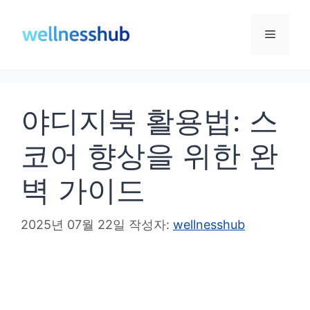
컨
텐
메
츠
로
뉴
건
야디지북 활용법: 스
너
뛰
코어 향상을 위한 완
기
벽 가이드
2025년 07월 22일
작성자:
wellnesshub