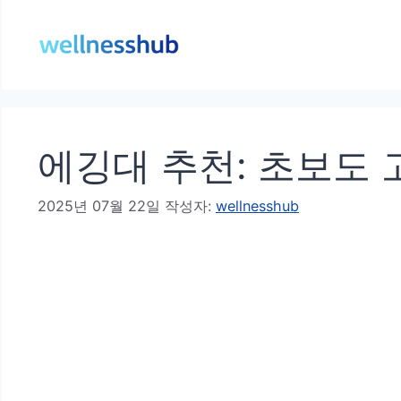
컨
텐
츠
로
건
에깅대 추천: 초보도 
너
뛰
2025년 07월 22일
작성자:
wellnesshub
기