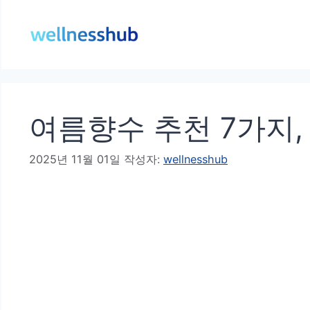
컨
텐
츠
로
건
여름향수 추천 7가지,
너
뛰
2025년 11월 01일
작성자:
wellnesshub
기