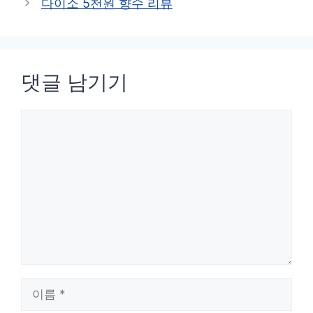
다이소 5천원 향수 리뷰
리
댓글 남기기
댓
글
이
름