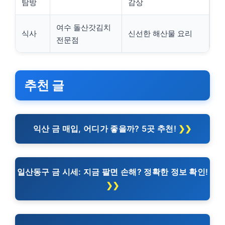
탐방
감상
여수 돌산갓김치
식사
신선한 해산물 요리
전문점
추천 글
익산 금 매입, 어디가 좋을까? 5곳 추천!
일산동구 금 시세: 지금 팔면 손해? 정확한 정보 확인!