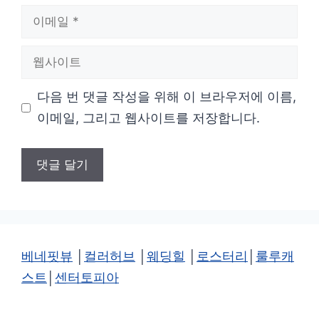
이
메
웹
일
사
다음 번 댓글 작성을 위해 이 브라우저에 이름,
이
이메일, 그리고 웹사이트를 저장합니다.
트
베네핏뷰
│
컬러허브
│
웨딩힐
│
로스터리
│
룰루캐
스트
│
센터토피아