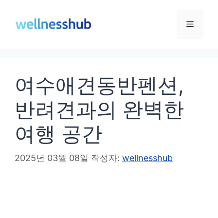
컨
텐
메
츠
로
뉴
건
여수애견동반펜션,
너
뛰
반려견과의 완벽한
기
여행 공간
2025년 03월 08일
작성자:
wellnesshub