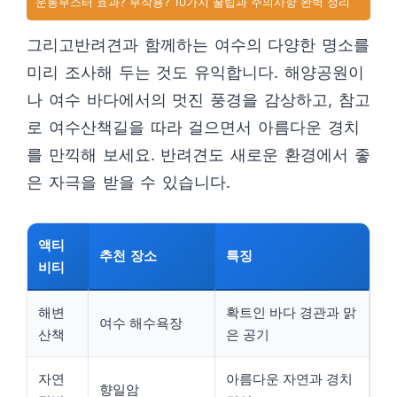
운동부스터 효과? 부작용? 10가지 꿀팁과 주의사항 완벽 정리
그리고반려견과 함께하는 여수의 다양한 명소를
미리 조사해 두는 것도 유익합니다. 해양공원이
나 여수 바다에서의 멋진 풍경을 감상하고, 참고
로 여수산책길을 따라 걸으면서 아름다운 경치
를 만끽해 보세요. 반려견도 새로운 환경에서 좋
은 자극을 받을 수 있습니다.
액티
추천 장소
특징
비티
해변
확트인 바다 경관과 맑
여수 해수욕장
산책
은 공기
자연
아름다운 자연과 경치
향일암