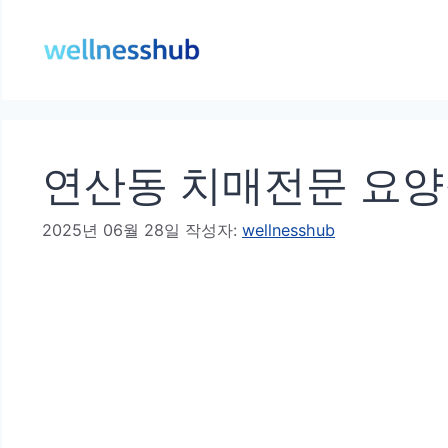
컨
텐
츠
로
건
연산동 치매전문 요양
너
뛰
2025년 06월 28일
작성자:
wellnesshub
기