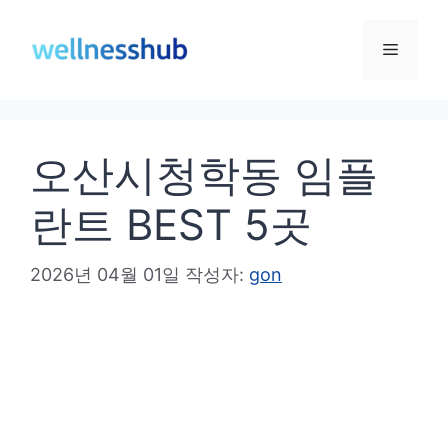
컨
텐
메
츠
로
뉴
건
오산시청학동 임플
너
뛰
란트 BEST 5곳
기
2026년 04월 01일
작성자:
gon