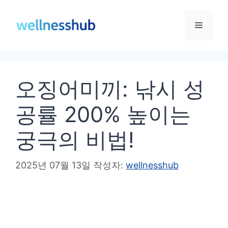
컨
텐
메
츠
로
뉴
건
오징어미끼: 낚시 성
너
뛰
공률 200% 높이는
기
궁극의 비법!
2025년 07월 13일
작성자:
wellnesshub