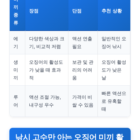
끼
장점
단점
추천 상황
종
류
에
다양한 색상과 크
액션 연출
일반적인 오
기
기, 비교적 저렴
필요
징어 낚시
생
오징어의 활성도
보관 및 관
오징어 활성
미
가 낮을 때 효과
리의 어려
도가 낮은
끼
적
움
날
빠른 액션으
루
액션 조절 가능,
가격이 비
로 유혹할
어
내구성 우수
쌀 수 있음
때
낚시 고수만 아는 오징어 미끼 활