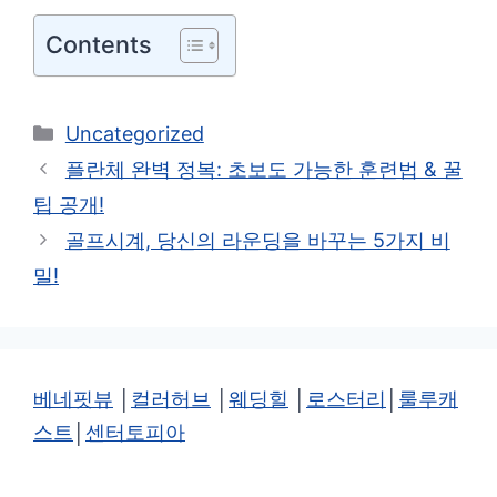
Contents
카
Uncategorized
테
플란체 완벽 정복: 초보도 가능한 훈련법 & 꿀
고
팁 공개!
리
골프시계, 당신의 라운딩을 바꾸는 5가지 비
밀!
베네핏뷰
│
컬러허브
│
웨딩힐
│
로스터리
│
룰루캐
스트
│
센터토피아