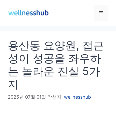
컨
텐
메
츠
로
뉴
건
용산동 요양원, 접근
너
뛰
성이 성공을 좌우하
기
는 놀라운 진실 5가
지
2025년 07월 01일
작성자:
wellnesshub