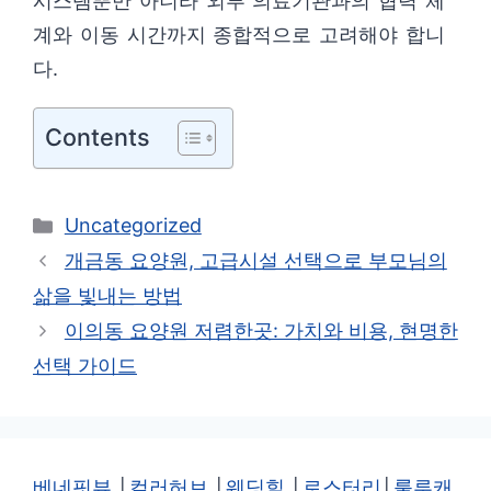
시스템뿐만 아니라 외부 의료기관과의 협력 체
계와 이동 시간까지 종합적으로 고려해야 합니
다.
Contents
카
Uncategorized
테
개금동 요양원, 고급시설 선택으로 부모님의
고
삶을 빛내는 방법
리
이의동 요양원 저렴한곳: 가치와 비용, 현명한
선택 가이드
베네핏뷰
│
컬러허브
│
웨딩힐
│
로스터리
│
룰루캐