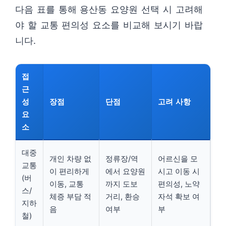
다음 표를 통해 용산동 요양원 선택 시 고려해
야 할 교통 편의성 요소를 비교해 보시기 바랍
니다.
접
근
성
장점
단점
고려 사항
요
소
대중
개인 차량 없
정류장/역
어르신을 모
교통
이 편리하게
에서 요양원
시고 이동 시
(버
이동, 교통
까지 도보
편의성, 노약
스/
체증 부담 적
거리, 환승
자석 확보 여
지하
음
여부
부
철)