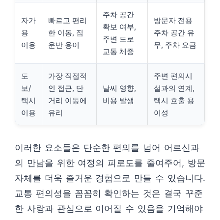
주차 공간
자가
빠르고 편리
방문자 전용
확보 여부,
용
한 이동, 짐
주차 공간 유
주변 도로
이용
운반 용이
무, 주차 요금
교통 체증
도
가장 직접적
주변 편의시
보/
인 접근, 단
날씨 영향,
설과의 연계,
택시
거리 이동에
비용 발생
택시 호출 용
이용
유리
이성
이러한 요소들은 단순한 편의를 넘어 어르신과
의 만남을 위한 여정의 피로도를 줄여주어, 방문
자체를 더욱 즐거운 경험으로 만들 수 있습니다.
교통 편의성을 꼼꼼히 확인하는 것은 결국 꾸준
한 사랑과 관심으로 이어질 수 있음을 기억해야