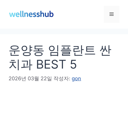
컨
텐
메
츠
로
뉴
건
운양동 임플란트 싼
너
뛰
치과 BEST 5
기
2026년 03월 22일
작성자:
gon