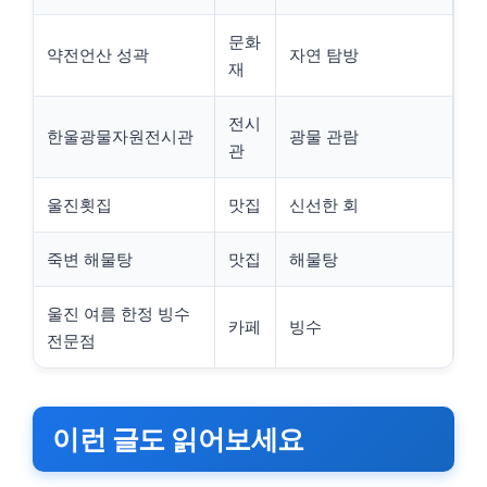
문화
약전언산 성곽
자연 탐방
재
전시
한울광물자원전시관
광물 관람
관
울진횟집
맛집
신선한 회
죽변 해물탕
맛집
해물탕
울진 여름 한정 빙수
카페
빙수
전문점
이런 글도 읽어보세요