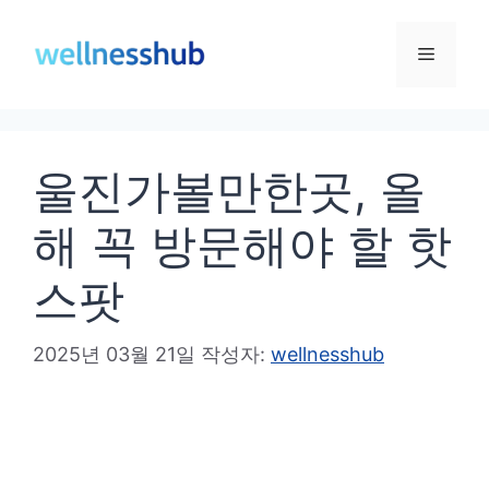
컨
텐
메
츠
로
뉴
건
울진가볼만한곳, 올
너
뛰
해 꼭 방문해야 할 핫
기
스팟
2025년 03월 21일
작성자:
wellnesshub