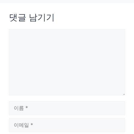
댓글 남기기
댓
글
이
름
이
메