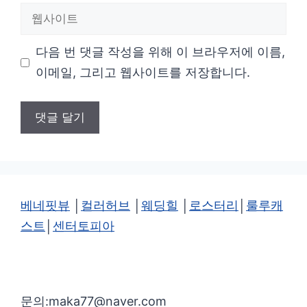
웹
일
사
다음 번 댓글 작성을 위해 이 브라우저에 이름,
이
이메일, 그리고 웹사이트를 저장합니다.
트
베네핏뷰
│
컬러허브
│
웨딩힐
│
로스터리
│
룰루캐
스트
│
센터토피아
문의:maka77@naver.com