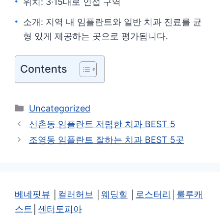
위치: 3·15대로 인접 구역
소개: 지역 내 임플란트와 일반 치과 진료를 균
형 있게 제공하는 곳으로 평가됩니다.
Contents
카
Uncategorized
테
신촌동 임플란트 저렴한 치과 BEST 5
고
조영동 임플란트 잘하는 치과 BEST 5곳
리
베네핏뷰
│
컬러허브
│
웨딩힐
│
로스터리
│
룰루캐
스트
│
센터토피아