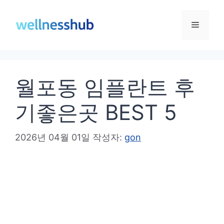
컨
텐
메
츠
로
뉴
건
월포동 임플란트 후
너
뛰
기좋은곳 BEST 5
기
2026년 04월 01일
작성자:
gon