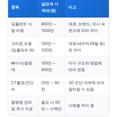
일반적 가
항목
비고
격대(원)
임플란트 식
800만 ~
재료, 브랜드, 의사 숙
립 비용
1500만
련도에 따라 차이
크라운 보철
150만 ~
재료(세라믹/메탈 등)
(임플란트 위)
350만
로 차이
뼈이식/골증
100만 ~
이식 규모와 방법에
대
600만
따라 변동
CT촬영/진단
20만 ~ 60
3D 진단 여부에 따라
비
만
달라질 수 있음
합병증 관리
필요 시 50
사례별 차이 큼
및 추가 치료
만 ~ 수백만