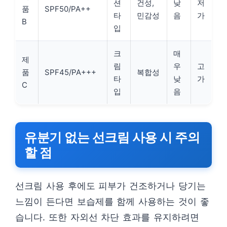
션
건성,
낮
저
품
SPF50/PA++
타
민감성
음
가
B
입
크
매
제
림
우
고
품
SPF45/PA+++
복합성
타
낮
가
C
입
음
유분기 없는 선크림 사용 시 주의
할 점
선크림 사용 후에도 피부가 건조하거나 당기는
느낌이 든다면 보습제를 함께 사용하는 것이 좋
습니다. 또한 자외선 차단 효과를 유지하려면