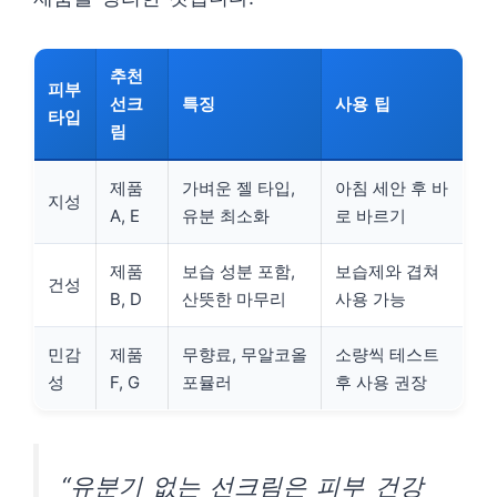
추천
피부
선크
특징
사용 팁
타입
림
제품
가벼운 젤 타입,
아침 세안 후 바
지성
A, E
유분 최소화
로 바르기
제품
보습 성분 포함,
보습제와 겹쳐
건성
B, D
산뜻한 마무리
사용 가능
민감
제품
무향료, 무알코올
소량씩 테스트
성
F, G
포뮬러
후 사용 권장
“유분기 없는 선크림은 피부 건강