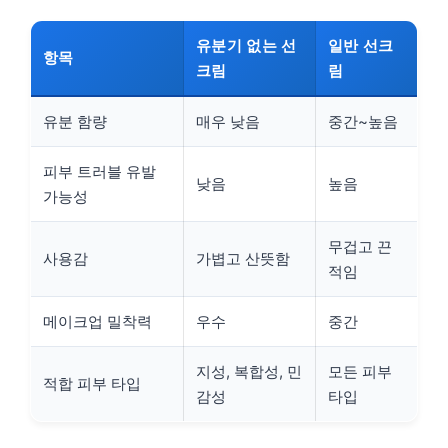
유분기 없는 선
일반 선크
항목
크림
림
유분 함량
매우 낮음
중간~높음
피부 트러블 유발
낮음
높음
가능성
무겁고 끈
사용감
가볍고 산뜻함
적임
메이크업 밀착력
우수
중간
지성, 복합성, 민
모든 피부
적합 피부 타입
감성
타입