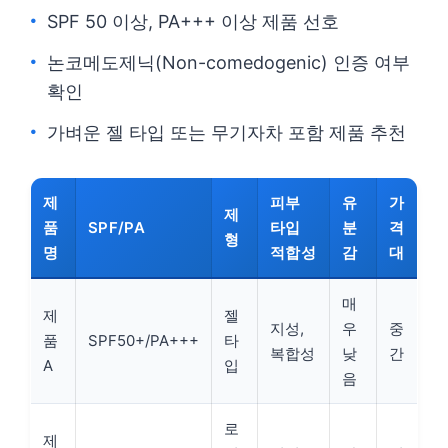
SPF 50 이상, PA+++ 이상 제품 선호
논코메도제닉(Non-comedogenic) 인증 여부
확인
가벼운 젤 타입 또는 무기자차 포함 제품 추천
제
피부
유
가
제
품
SPF/PA
타입
분
격
형
명
적합성
감
대
매
제
젤
지성,
우
중
품
SPF50+/PA+++
타
복합성
낮
간
A
입
음
로
제