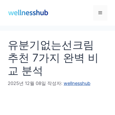
컨
텐
메
츠
로
뉴
건
유분기없는선크림
너
뛰
추천 7가지 완벽 비
기
교 분석
2025년 12월 08일
작성자:
wellnesshub