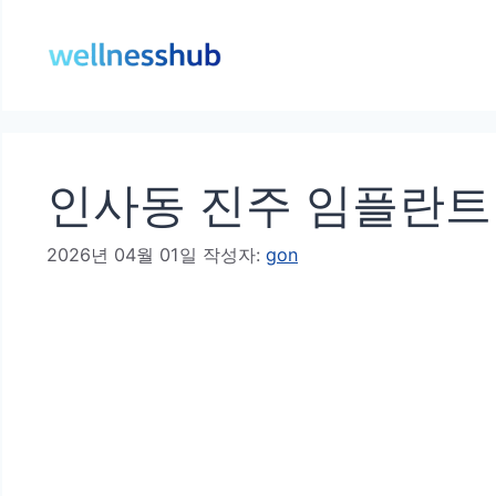
컨
텐
츠
로
건
인사동 진주 임플란트 
너
뛰
2026년 04월 01일
작성자:
gon
기