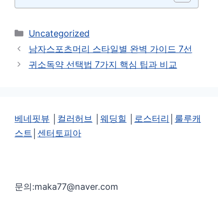
카
Uncategorized
테
남자스포츠머리 스타일별 완벽 가이드 7선
고
귀소독약 선택법 7가지 핵심 팁과 비교
리
베네핏뷰
│
컬러허브
│
웨딩힐
│
로스터리
│
룰루캐
스트
│
센터토피아
문의:maka77@naver.com