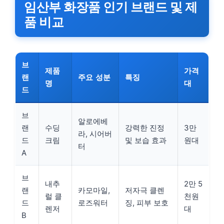
임산부 화장품 인기 브랜드 및 제
품 비교
브
제품
가격
랜
주요 성분
특징
명
대
드
브
알로에베
랜
수딩
강력한 진정
3만
라, 시어버
드
크림
및 보습 효과
원대
터
A
브
내추
2만 5
랜
카모마일,
저자극 클렌
럴 클
천원
드
로즈워터
징, 피부 보호
렌저
대
B