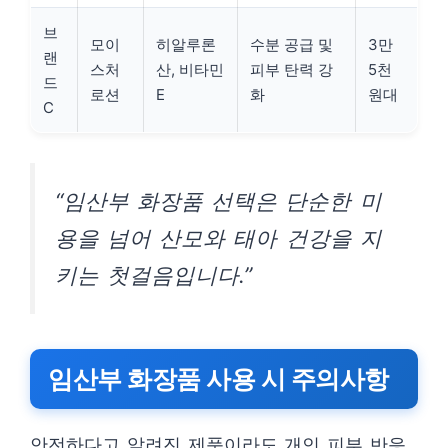
브
모이
히알루론
수분 공급 및
3만
랜
스처
산, 비타민
피부 탄력 강
5천
드
로션
E
화
원대
C
“임산부 화장품 선택은 단순한 미
용을 넘어 산모와 태아 건강을 지
키는 첫걸음입니다.”
임산부 화장품 사용 시 주의사항
안전하다고 알려진 제품이라도 개인 피부 반응