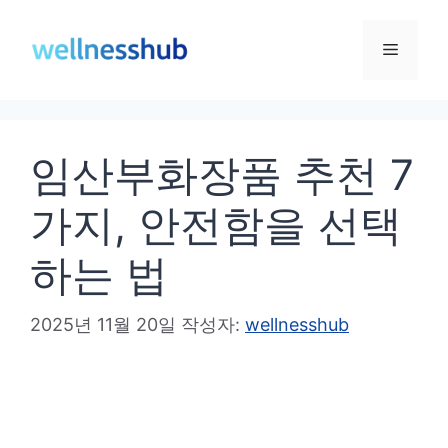
컨
텐
메
츠
로
뉴
건
임산부화장품 추천 7
너
뛰
가지, 안전함을 선택
기
하는 법
2025년 11월 20일
작성자:
wellnesshub