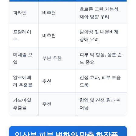
호르몬 교란 가능성,
파라벤
비추천
태아 영향 우려
프탈레이
발암성 및 내분비계
비추천
트
장애 우려
미네랄 오
피부 막 형성, 성분 순
부분 추천
일
도 중요
알로에베
진정 효과, 피부 보습
추천
라 추출물
도움
카모마일
항염 및 진정 효과 뛰
추천
추출물
어남
임산부 피부 변화와 맞춤 화장품