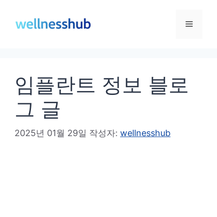
컨
텐
메
츠
로
뉴
건
임플란트 정보 블로
너
뛰
그 글
기
2025년 01월 29일
작성자:
wellnesshub