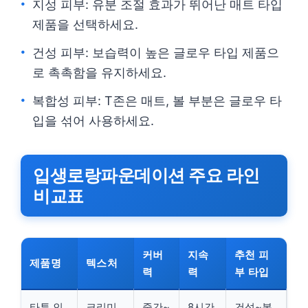
지성 피부: 유분 조절 효과가 뛰어난 매트 타입
제품을 선택하세요.
건성 피부: 보습력이 높은 글로우 타입 제품으
로 촉촉함을 유지하세요.
복합성 피부: T존은 매트, 볼 부분은 글로우 타
입을 섞어 사용하세요.
입생로랑파운데이션 주요 라인
비교표
커버
지속
추천 피
제품명
텍스처
력
력
부 타입
타투 인
크리미
중간~
8시간
건성~복