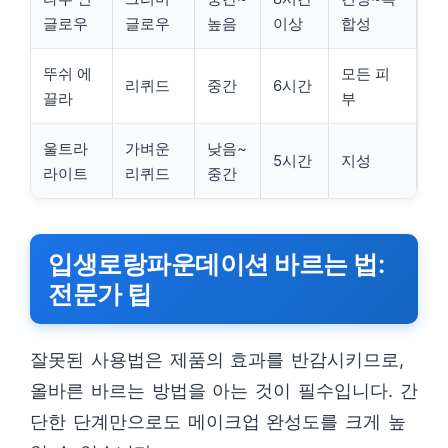
글로우
글로우
높음
이상
합성
뚜쉬 에
모든 피
리퀴드
중간
6시간
끌라
부
울트라
가벼운
낮음~
5시간
지성
라이트
리퀴드
중간
입생로랑파운데이션 바르는 법:
전문가 팁
잘못된 사용법은 제품의 효과를 반감시키므로,
올바른 바르는 방법을 아는 것이 필수입니다. 간
단한 단계만으로도 메이크업 완성도를 크게 높