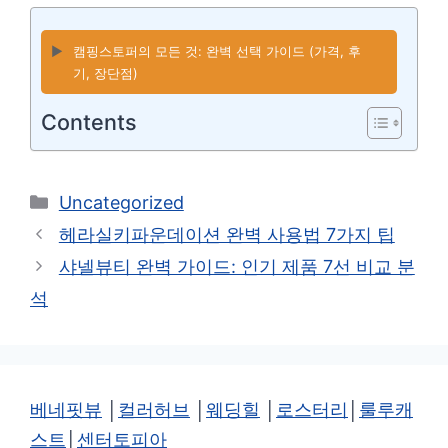
▶️
캠핑스토퍼의 모든 것: 완벽 선택 가이드 (가격, 후
기, 장단점)
Contents
카
Uncategorized
테
헤라실키파운데이션 완벽 사용법 7가지 팁
고
샤넬뷰티 완벽 가이드: 인기 제품 7선 비교 분
리
석
베네핏뷰
│
컬러허브
│
웨딩힐
│
로스터리
│
룰루캐
스트
│
센터토피아