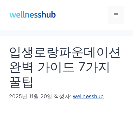
컨
텐
메
츠
로
뉴
건
입생로랑파운데이션
너
뛰
완벽 가이드 7가지
기
꿀팁
2025년 11월 20일
작성자:
wellnesshub