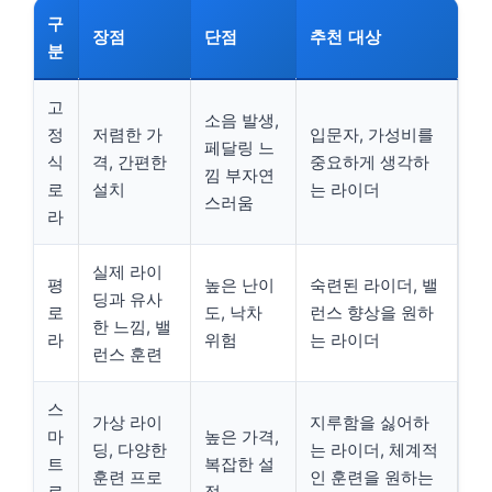
구
장점
단점
추천 대상
분
고
소음 발생,
정
저렴한 가
입문자, 가성비를
페달링 느
식
격, 간편한
중요하게 생각하
낌 부자연
로
설치
는 라이더
스러움
라
실제 라이
평
높은 난이
숙련된 라이더, 밸
딩과 유사
로
도, 낙차
런스 향상을 원하
한 느낌, 밸
라
위험
는 라이더
런스 훈련
스
가상 라이
지루함을 싫어하
마
높은 가격,
딩, 다양한
는 라이더, 체계적
트
복잡한 설
훈련 프로
인 훈련을 원하는
로
정