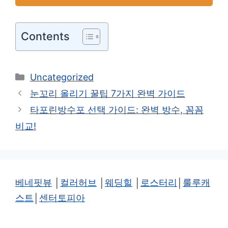
Contents
카
Uncategorized
테
눈꼬리 올리기 꿀팁 7가지 완벽 가이드
고
타포린방수포 선택 가이드: 완벽 방수, 꼼꼼
리
비교!
베네핏뷰
│
컬러허브
│
웨딩힐
│
로스터리
│
룰루캐
스트
│
센터토피아