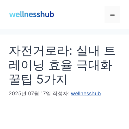
컨
텐
메
츠
로
뉴
건
자전거로라: 실내 트
너
뛰
레이닝 효율 극대화
기
꿀팁 5가지
2025년 07월 17일
작성자:
wellnesshub