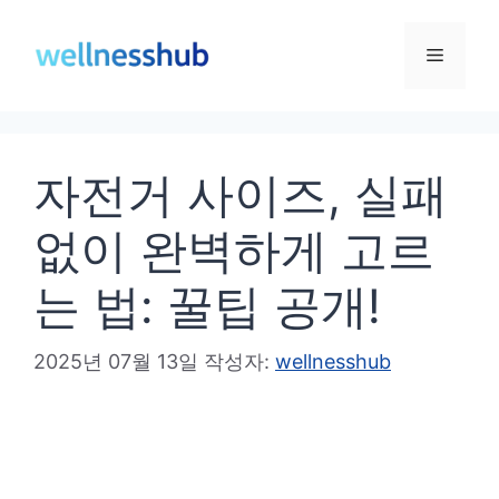
컨
텐
메
츠
로
뉴
건
자전거 사이즈, 실패
너
뛰
없이 완벽하게 고르
기
는 법: 꿀팁 공개!
2025년 07월 13일
작성자:
wellnesshub