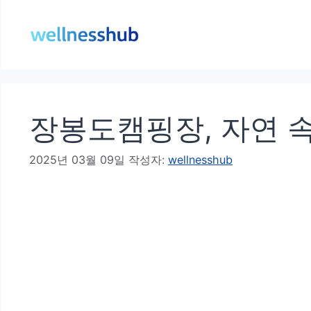
컨
텐
츠
로
건
장봉도캠핑장, 자연 
너
뛰
2025년 03월 09일
작성자:
wellnesshub
기