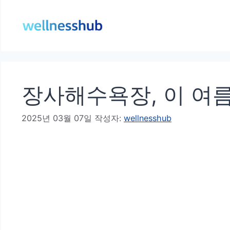
컨
텐
츠
로
건
장사해수욕장, 이 여름
너
뛰
2025년 03월 07일
작성자:
wellnesshub
기