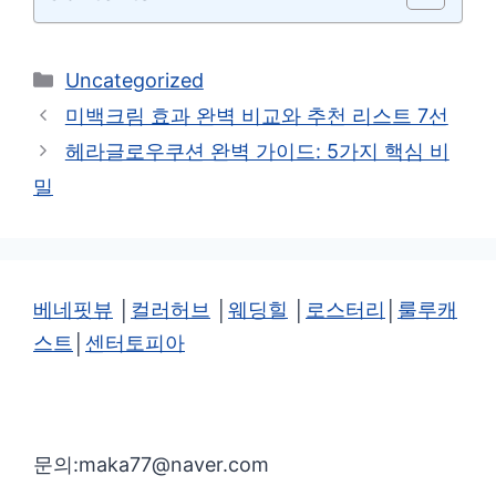
카
Uncategorized
테
미백크림 효과 완벽 비교와 추천 리스트 7선
고
헤라글로우쿠션 완벽 가이드: 5가지 핵심 비
리
밀
베네핏뷰
│
컬러허브
│
웨딩힐
│
로스터리
│
룰루캐
스트
│
센터토피아
문의:maka77@naver.com