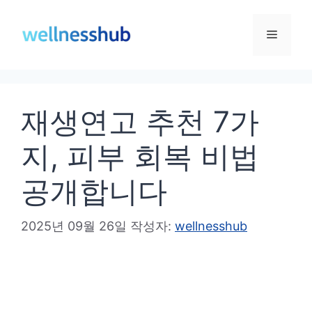
컨
텐
메
츠
로
뉴
건
재생연고 추천 7가
너
뛰
지, 피부 회복 비법
기
공개합니다
2025년 09월 26일
작성자:
wellnesshub