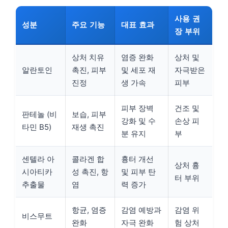
사용 권
성분
주요 기능
대표 효과
장 부위
상처 치유
염증 완화
상처 및
알란토인
촉진, 피부
및 세포 재
자극받은
진정
생 가속
피부
피부 장벽
건조 및
판테놀 (비
보습, 피부
강화 및 수
손상 피
타민 B5)
재생 촉진
분 유지
부
센텔라 아
콜라겐 합
흉터 개선
상처 흉
시아티카
성 촉진, 항
및 피부 탄
터 부위
추출물
염
력 증가
항균, 염증
감염 예방과
감염 위
비스무트
완화
자극 완화
험 상처