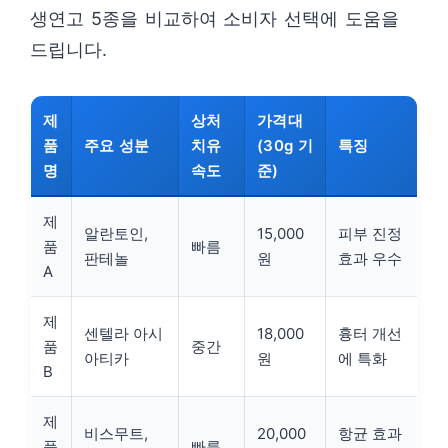
생연고 5종을 비교하여 소비자 선택에 도움을
드립니다.
제
상처
가격대
품
주요 성분
치유
(30g 기
특징
명
속도
준)
제
알란토인,
15,000
피부 진정
품
빠름
판테놀
원
효과 우수
A
제
센텔라 아시
18,000
흉터 개선
품
중간
아티카
원
에 특화
B
제
비스무트,
20,000
항균 효과
품
빠름