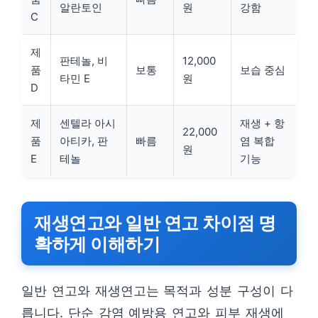
알란토인
원
강함
C
제
판테놀, 비
12,000
품
보통
보습 중심
타민 E
원
D
제
센텔라 아시
재생 + 항
22,000
품
아티카, 판
빠름
염 복합
원
E
테놀
기능
재생연고와 일반 연고 차이점 명
확하게 이해하기
일반 연고와 재생연고는 목적과 성분 구성이 다
릅니다. 단순 감염 예방용 연고와 피부 재생에