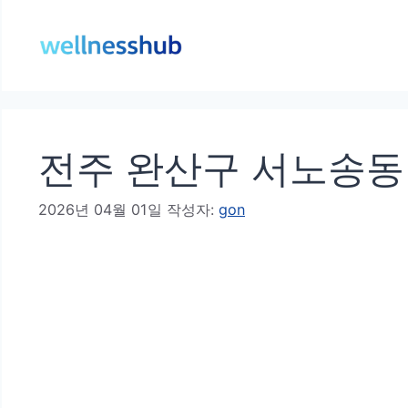
컨
텐
츠
로
건
전주 완산구 서노송동 
너
뛰
2026년 04월 01일
작성자:
gon
기