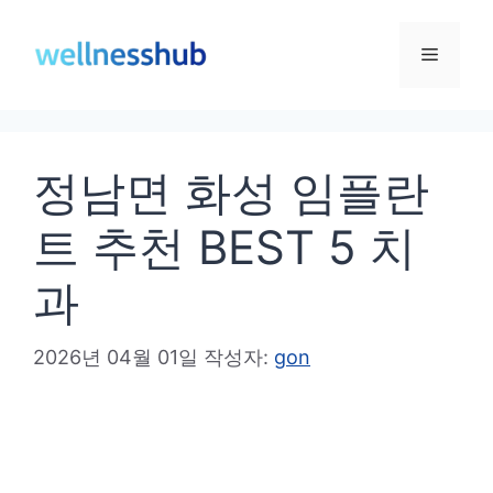
컨
텐
메
츠
로
뉴
건
정남면 화성 임플란
너
뛰
트 추천 BEST 5 치
기
과
2026년 04월 01일
작성자:
gon