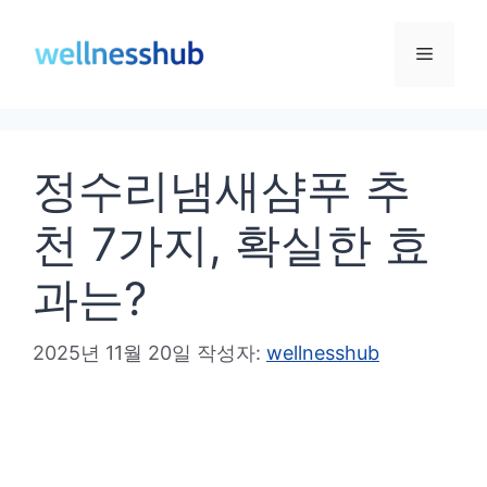
컨
텐
메
츠
로
뉴
건
정수리냄새샴푸 추
너
뛰
천 7가지, 확실한 효
기
과는?
2025년 11월 20일
작성자:
wellnesshub