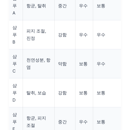
푸
항균, 탈취
중간
우수
보통
A
샴
피지 조절,
푸
강함
우수
우수
진정
B
샴
천연성분, 항
푸
약함
보통
우수
염
C
샴
푸
탈취, 보습
강함
보통
보통
D
샴
항균, 피지
푸
중간
우수
보통
조절
E