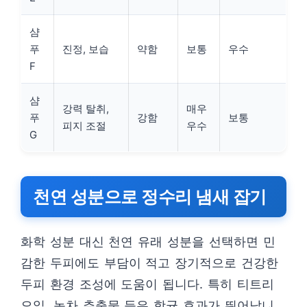
샴
푸
진정, 보습
약함
보통
우수
F
샴
강력 탈취,
매우
푸
강함
보통
피지 조절
우수
G
천연 성분으로 정수리 냄새 잡기
화학 성분 대신 천연 유래 성분을 선택하면 민
감한 두피에도 부담이 적고 장기적으로 건강한
두피 환경 조성에 도움이 됩니다. 특히 티트리
오일, 녹차 추출물 등은 항균 효과가 뛰어납니