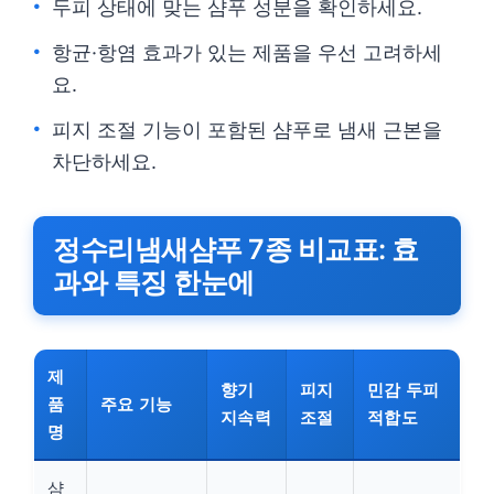
두피 상태에 맞는 샴푸 성분을 확인하세요.
항균·항염 효과가 있는 제품을 우선 고려하세
요.
피지 조절 기능이 포함된 샴푸로 냄새 근본을
차단하세요.
정수리냄새샴푸 7종 비교표: 효
과와 특징 한눈에
제
향기
피지
민감 두피
품
주요 기능
지속력
조절
적합도
명
샴