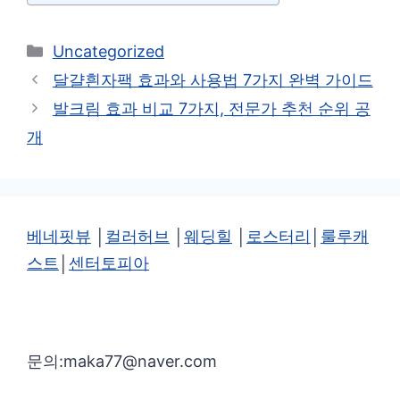
카
Uncategorized
테
달걀흰자팩 효과와 사용법 7가지 완벽 가이드
고
발크림 효과 비교 7가지, 전문가 추천 순위 공
리
개
베네핏뷰
│
컬러허브
│
웨딩힐
│
로스터리
│
룰루캐
스트
│
센터토피아
문의:maka77@naver.com