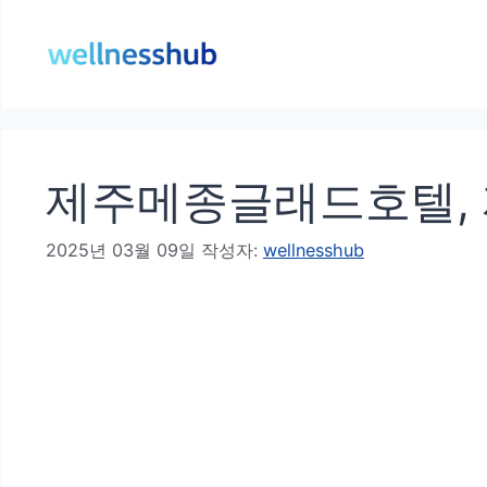
컨
텐
츠
로
건
제주메종글래드호텔, 
너
뛰
2025년 03월 09일
작성자:
wellnesshub
기