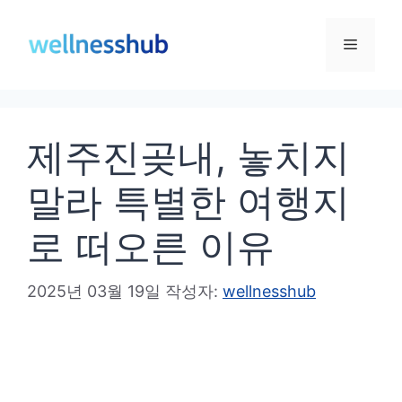
컨
텐
메
츠
로
뉴
건
제주진곶내, 놓치지
너
뛰
말라 특별한 여행지
기
로 떠오른 이유
2025년 03월 19일
작성자:
wellnesshub