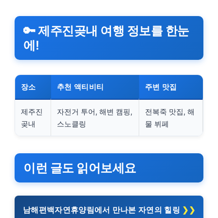
🔑 제주진곶내 여행 정보를 한눈
에!
장소
추천 액티비티
주변 맛집
제주진
자전거 투어, 해변 캠핑,
전복죽 맛집, 해
곶내
스노클링
물 뷔페
이런 글도 읽어보세요
남해편백자연휴양림에서 만나본 자연의 힐링