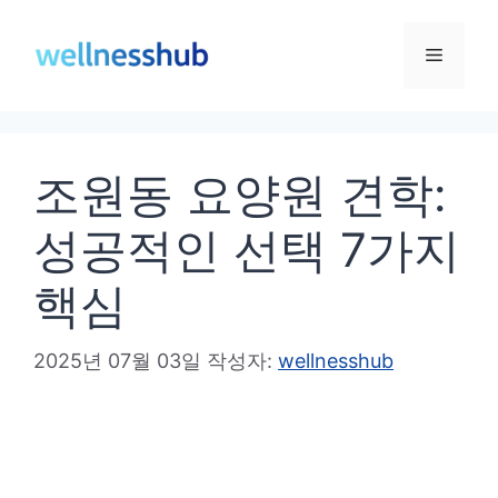
컨
텐
메
츠
로
뉴
건
조원동 요양원 견학:
너
뛰
성공적인 선택 7가지
기
핵심
2025년 07월 03일
작성자:
wellnesshub