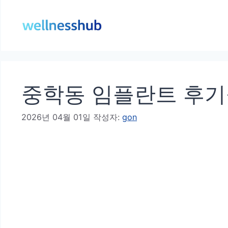
컨
텐
츠
로
건
중학동 임플란트 후기좋
너
뛰
2026년 04월 01일
작성자:
gon
기