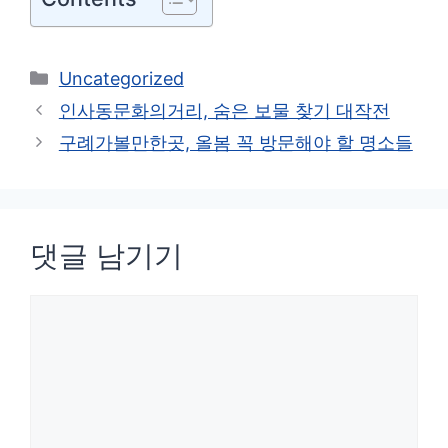
카
Uncategorized
테
인사동문화의거리, 숨은 보물 찾기 대작전
고
구례가볼만한곳, 올봄 꼭 방문해야 할 명소들
리
댓글 남기기
댓
글