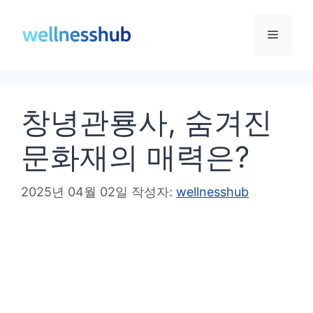
컨
텐
메
츠
로
뉴
건
창녕관룡사, 숨겨진
너
뛰
문화재의 매력은?
기
2025년 04월 02일
작성자:
wellnesshub