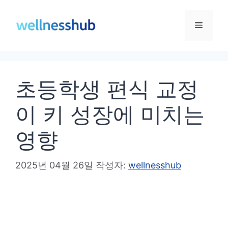
컨
텐
메
츠
로
뉴
건
초등학생 편식 교정
너
뛰
이 키 성장에 미치는
기
영향
2025년 04월 26일
작성자:
wellnesshub