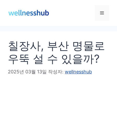
컨
텐
메
츠
로
뉴
건
칠장사, 부산 명물로
너
뛰
우뚝 설 수 있을까?
기
2025년 03월 13일
작성자:
wellnesshub