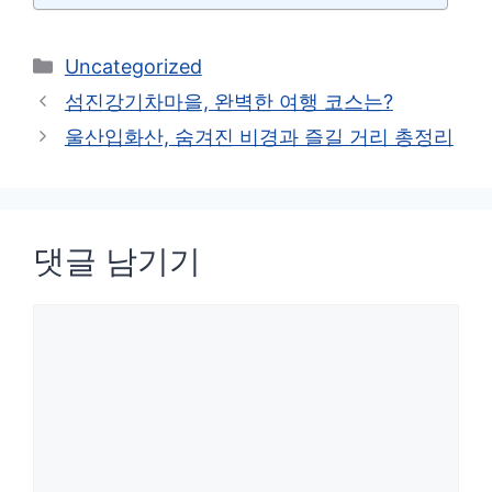
카
Uncategorized
테
섬진강기차마을, 완벽한 여행 코스는?
고
울산입화산, 숨겨진 비경과 즐길 거리 총정리
리
댓글 남기기
댓
글