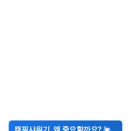
캠핑샤워기, 왜 중요할까요? 놓