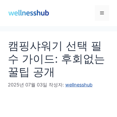
컨
텐
메
츠
로
뉴
건
캠핑샤워기 선택 필
너
뛰
수 가이드: 후회없는
기
꿀팁 공개
2025년 07월 03일
작성자:
wellnesshub