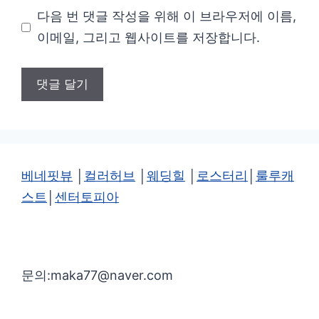
다음 번 댓글 작성을 위해 이 브라우저에 이름,
이
이메일, 그리고 웹사이트를 저장합니다.
트
베네핏뷰
│
컬러허브
│
웨딩힐
│
로스터리
│
룰루캐
스트
│
센터토피아
문의:maka77@naver.com