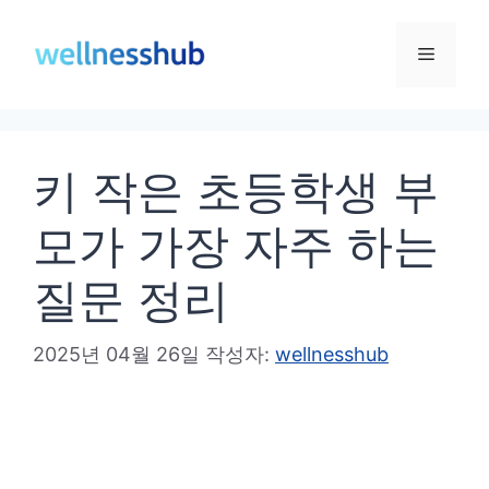
컨
텐
메
츠
로
뉴
건
키 작은 초등학생 부
너
뛰
모가 가장 자주 하는
기
질문 정리
2025년 04월 26일
작성자:
wellnesshub