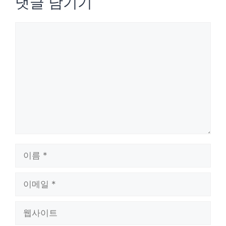
댓글 남기기
댓
글
이
름
이
메
웹
일
사