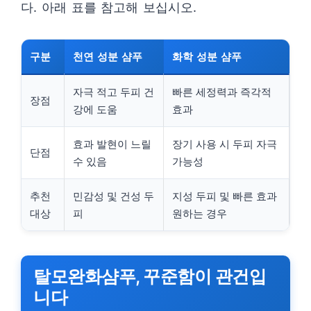
다. 아래 표를 참고해 보십시오.
구분
천연 성분 샴푸
화학 성분 샴푸
자극 적고 두피 건
빠른 세정력과 즉각적
장점
강에 도움
효과
효과 발현이 느릴
장기 사용 시 두피 자극
단점
수 있음
가능성
추천
민감성 및 건성 두
지성 두피 및 빠른 효과
대상
피
원하는 경우
탈모완화샴푸, 꾸준함이 관건입
니다