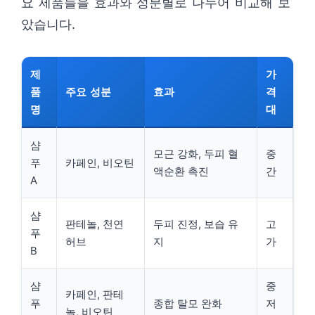
요 제품들을 효과와 성분별로 나누어 비교해 보
았습니다.
제
가
품
주요 성분
효과
격
명
대
샴
모근 강화, 두피 혈
중
푸
카페인, 비오틴
액순환 촉진
간
A
샴
판테놀, 천연
두피 진정, 보습 유
고
푸
허브
지
가
B
샴
중
카페인, 판테
푸
종합 탈모 완화
저
놀, 비오틴