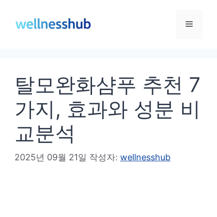
컨
텐
메
츠
로
뉴
건
탈모완화샴푸 추천 7
너
뛰
가지, 효과와 성분 비
기
교분석
2025년 09월 21일
작성자:
wellnesshub