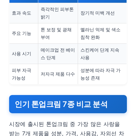
즉각적인 피부톤
효과 속도
장기적 미백 개선
밝기
톤 보정 및 광채
멜라닌 억제 및 색소
주요 기능
부여
침착 완화
메이크업 전 베이
스킨케어 단계 지속
사용 시기
스 단계
사용
피부 자극
성분에 따라 자극 가
저자극 제품 다수
가능성
능성 존재
인기 톤업크림 7종 비교 분석
시장에 출시된 톤업크림 중 가장 많은 사랑을
받는 7개 제품을 성분, 가격, 사용감, 자외선 차