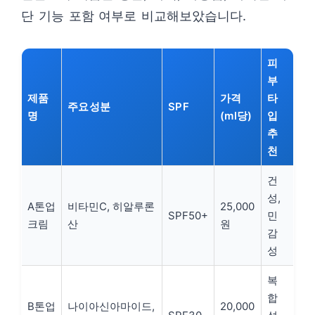
단 기능 포함 여부로 비교해보았습니다.
피
부
제품
가격
타
주요성분
SPF
명
(ml당)
입
추
천
건
성,
A톤업
비타민C, 히알루론
25,000
SPF50+
민
크림
산
원
감
성
복
합
B톤업
나이아신아마이드,
20,000