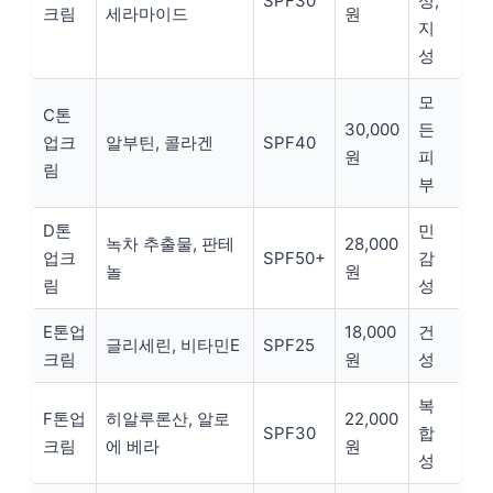
SPF30
성,
크림
세라마이드
원
지
성
모
C톤
30,000
든
업크
알부틴, 콜라겐
SPF40
원
피
림
부
D톤
민
녹차 추출물, 판테
28,000
업크
SPF50+
감
놀
원
림
성
E톤업
18,000
건
글리세린, 비타민E
SPF25
크림
원
성
복
F톤업
히알루론산, 알로
22,000
SPF30
합
크림
에 베라
원
성