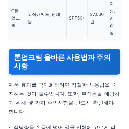
지
G톤
성,
코직애씨드, 판테
27,000
업크
SPF50+
민
놀
원
림
감
성
톤업크림 올바른 사용법과 주의
사항
제품 효과를 극대화하려면 적절한 사용법을 숙
지하는 것이 필수입니다. 또한, 부작용을 예방하
기 위해 몇 가지 주의사항을 반드시 확인해야
합니다.
적당량을 손등에 덜어 얼굴 전체에 고르게 펴