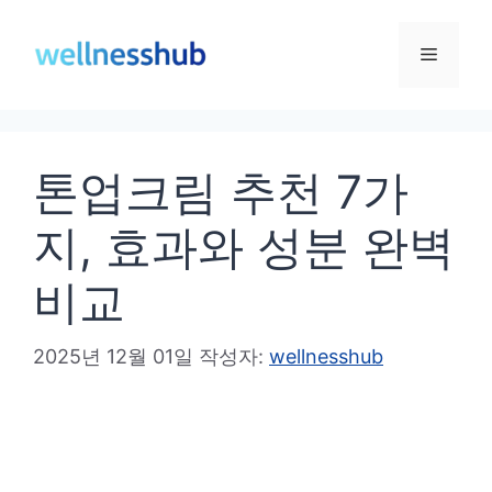
컨
텐
메
츠
로
뉴
건
톤업크림 추천 7가
너
뛰
지, 효과와 성분 완벽
기
비교
2025년 12월 01일
작성자:
wellnesshub